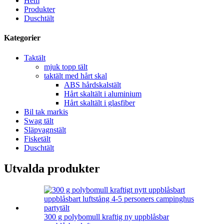
Hem
Produkter
Duschtält
Kategorier
Taktält
mjuk topp tält
taktält med hårt skal
ABS hårdskalstält
Hårt skaltält i aluminium
Hårt skaltält i glasfiber
Bil tak markis
Swag tält
Släpvagnstält
Fisketält
Duschtält
Utvalda produkter
300 g polybomull kraftig ny uppblåsbar