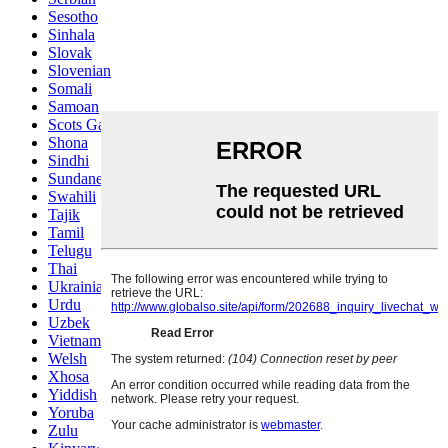
Sesotho
Sinhala
Slovak
Slovenian
Somali
Samoan
Scots Gaelic
Shona
Sindhi
Sundanese
Swahili
Tajik
Tamil
Telugu
Thai
Ukrainian
Urdu
Uzbek
Vietnamese
Welsh
Xhosa
Yiddish
Yoruba
Zulu