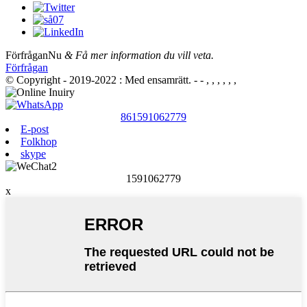
Förfrågan
Nu
& Få mer information du vill veta.
Förfrågan
© Copyright - 2019-2022 : Med ensamrätt.
- - , , , , , ,
861591062779
E-post
Folkhop
skype
1591062779
x