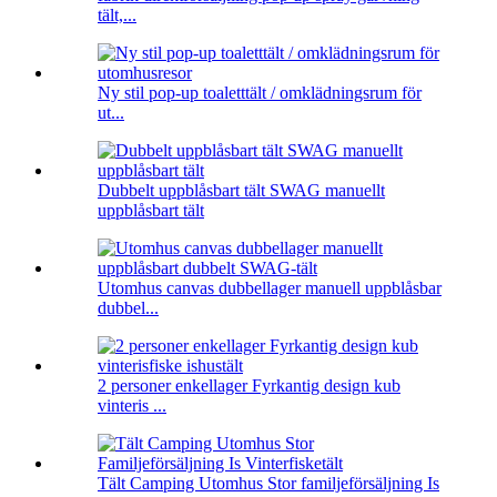
tält,...
Ny stil pop-up toaletttält / omklädningsrum för
ut...
Dubbelt uppblåsbart tält SWAG manuellt
uppblåsbart tält
Utomhus canvas dubbellager manuell uppblåsbar
dubbel...
2 personer enkellager Fyrkantig design kub
vinteris ...
Tält Camping Utomhus Stor familjeförsäljning Is