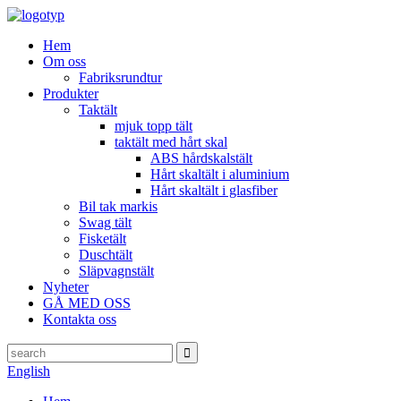
Hem
Om oss
Fabriksrundtur
Produkter
Taktält
mjuk topp tält
taktält med hårt skal
ABS hårdskalstält
Hårt skaltält i aluminium
Hårt skaltält i glasfiber
Bil tak markis
Swag tält
Fisketält
Duschtält
Släpvagnstält
Nyheter
GÅ MED OSS
Kontakta oss
English